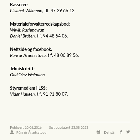
Kasserer:
Elisabet Walmann
, tlf. 47 29 66 12.
Materialeforvalterredskapsbod:
Wiwik Rachmawati
Daniel Bråten
, tlf. 94 48 54 06.
Nettside og facebook:
Rúni úr Árantsstovu
, tlf. 48 06 89 56.
Teknisk drift:
Odd Olav Walmann.
Styremedlem i LSS:
Vidar Haugen
, tlf. 91 91 80 07.
Publisert
10.06.2016
Sist oppdatert
23.08.2023
Rúni úr Árantsstovu
Del på: