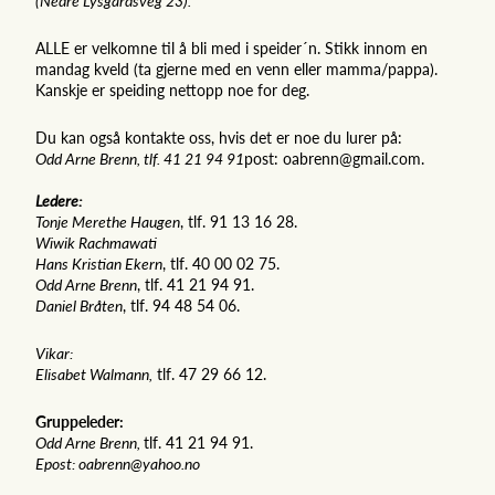
(Nedre Lysgårdsveg 23).
ALLE er velkomne til å bli med i speider´n. Stikk innom en
mandag kveld (ta gjerne med en venn eller mamma/pappa).
Kanskje er speiding nettopp noe for deg.
Du kan også kontakte oss, hvis det er noe du lurer på:
Odd Arne Brenn, tlf. 41 21 94 91
post: oabrenn@gmail.com.
Ledere:
Tonje Merethe Haugen
, tlf. 91 13 16 28.
Wiwik Rachmawati
Hans Kristian Ekern
, tlf. 40 00 02 75.
Odd Arne Brenn
, tlf. 41 21 94 91.
Daniel Bråten
, tlf. 94 48 54 06.
Vikar:
Elisabet Walmann,
tlf. 47 29 66 12.
Gruppeleder:
Odd Arne Brenn,
tlf. 41 21 94 91.
Epost: oabrenn@yahoo.no