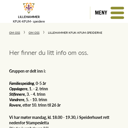
MENY
LILLEHAMMER
KFUK-KFUM-
speidere
OM OSS
OM OSS
LILLEHAMMER KFUK-KFUM-SPEIDERNE
Her finner du litt info om oss.
Gruppen er delt inn i:
Familiespeiding,
0-5 år
Oppdagere
, 1. - 2. trinn
Stifinnere,
3. - 4. trinn
Vandrere,
5. - 10. trinn
Rovere,
etter 10. trinn til 26 år
Vi har møter mandag, kl. 18.00 - 19.30, i Speiderhuset rett
nedenfor Stampesletta