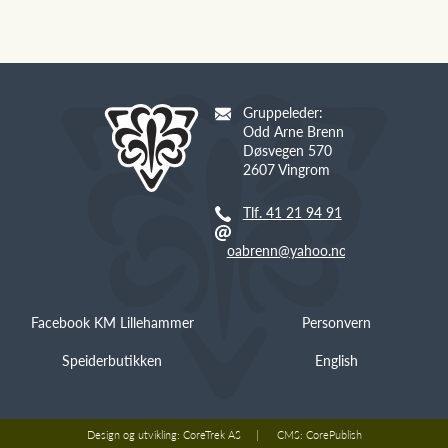
Gruppeleder:
Odd Arne Brenn
Døsvegen 570
2607 Vingrom
Tlf. 41 21 94 91
oabrenn@yahoo.no
Facebook KM Lillehammer
Personvern
Speiderbutikken
English
Design og utvikling:
CoreTrek AS
CMS:
CorePublish