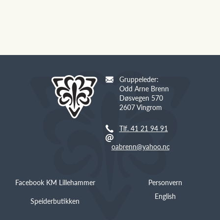
Gruppeleder:
Odd Arne Brenn
Døsvegen 570
2607 Vingrom
Tlf. 41 21 94 91
oabrenn@yahoo.no
Facebook KM Lillehammer
Personvern
English
Speiderbutikken